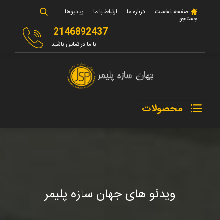
صفحه نخست
درباره ما
ارتباط با ما
ویدیوها
جستجو
2146892437
با ما در تماس باشید
محصولات
ویدئو های جهان سازه پلیمر