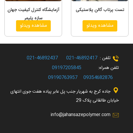
تست پرتاب گالن پلاستیکی
آزمایشگاه کنترل کیفیت جهان
سازه پلیمر
مشاهده ویدئو
مشاهده ویدئو
تلفن :
46892417-021
46892437-021
تلفن همراه:
09197205845
09190763957
09354682876
جاده کرج به شهریار جنب پل عابر پیاده هفت جوی انتهای
خیابان طالقانی پلاک 29
info@jahansazepolymer.com