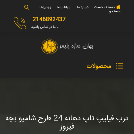
صفحه نخست
درباره ما
ارتباط با ما
ویدیوها
جستجو
2146892437
با ما در تماس باشید
محصولات
درب فیلیپ تاپ دهانه 24 طرح شامپو بچه
فیروز