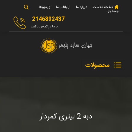
صفحه نخست
درباره ما
ارتباط با ما
ویدیوها
جستجو
2146892437
با ما در تماس باشید
محصولات
دبه 2 لیتری کمردار