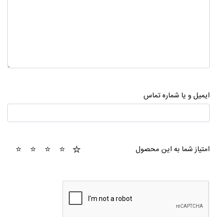
ایمیل و یا شماره تماس
1
2
3
4
5
امتیاز شما به این محصول
tar
stars
stars
stars
stars