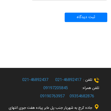
تلفن :
46892417-021
46892437-021
تلفن همراه:
09197205845
09190763957
09354682876
جاده کرج به شهریار جنب پل عابر پیاده هفت جوی انتهای