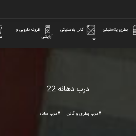
بطری پلاستیکی
گالن پلاستیکی
ظروف دارویی و
آرایشی
س
درب دهانه 22
#درب بطری و گالن
#درب ساده