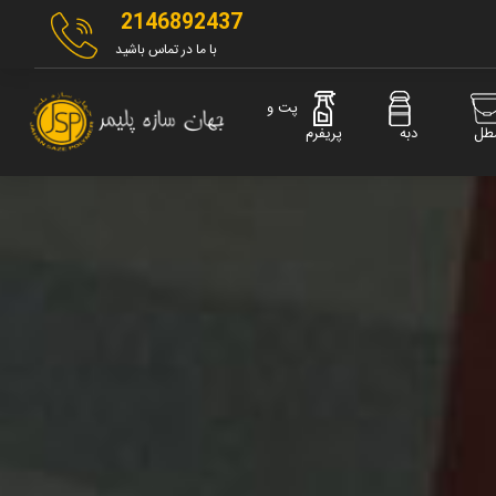
2146892437
با ما در تماس باشید
پت و
طل
دبه
پریفرم