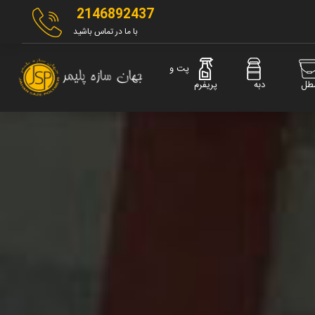
2146892437
با ما در تماس باشید
پت و
طل
دبه
پریفرم