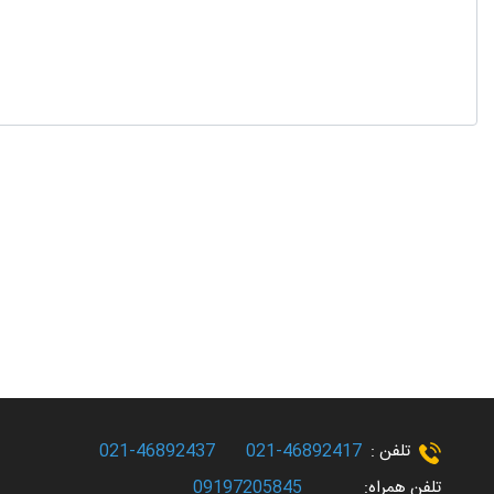
تلفن :
46892417-021
46892437-021
تلفن همراه:
09197205845