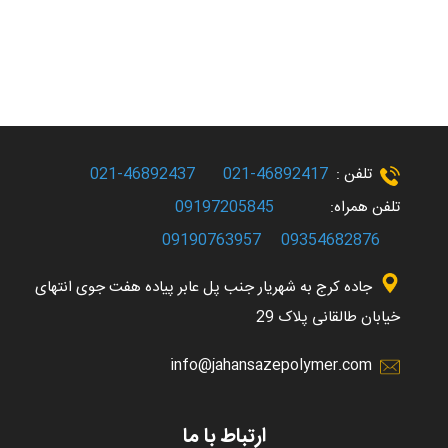
تلفن :
46892417-021
46892437-021
تلفن همراه:
09197205845
09190763957
09354682876
جاده کرج به شهریار جنب پل عابر پیاده هفت جوی انتهای
خیابان طالقانی پلاک 29
info@jahansazepolymer.com
ارتباط با ما