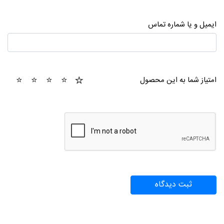
ایمیل و یا شماره تماس
1
2
3
4
5
امتیاز شما به این محصول
tar
stars
stars
stars
stars