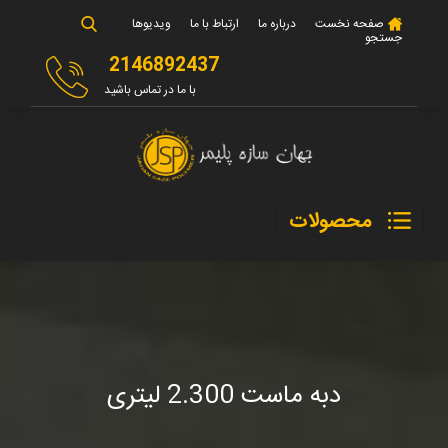
صفحه نخست
درباره ما
ارتباط با ما
ویدیوها
جستجو
2146892437
با ما در تماس باشید
محصولات
دبه ماست 2.300 لیتری