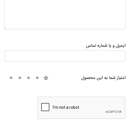
ایمیل و یا شماره تماس
1
2
3
4
5
امتیاز شما به این محصول
tar
stars
stars
stars
stars