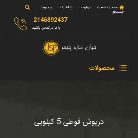
صفحه نخست
درباره ما
ارتباط با ما
ویدیوها
جستجو
2146892437
با ما در تماس باشید
محصولات
درپوش قوطی 5 کیلویی