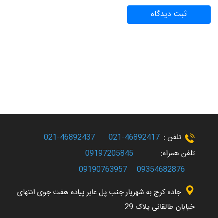
تلفن :
46892417-021
46892437-021
تلفن همراه:
09197205845
09190763957
09354682876
جاده کرج به شهریار جنب پل عابر پیاده هفت جوی انتهای
خیابان طالقانی پلاک 29