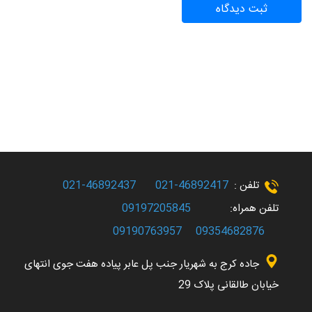
تلفن :
46892417-021
46892437-021
تلفن همراه:
09197205845
09190763957
09354682876
جاده کرج به شهریار جنب پل عابر پیاده هفت جوی انتهای
خیابان طالقانی پلاک 29