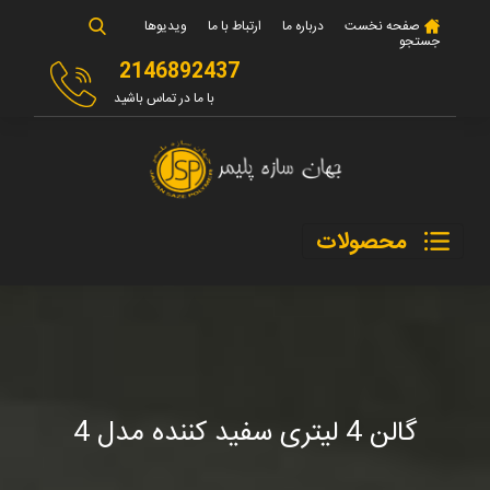
صفحه نخست
درباره ما
ارتباط با ما
ویدیوها
جستجو
2146892437
با ما در تماس باشید
محصولات
گالن 4 لیتری سفید کننده مدل 4