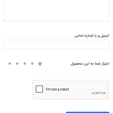
ایمیل و یا شماره تماس
1
2
3
4
5
امتیاز شما به این محصول
tar
stars
stars
stars
stars